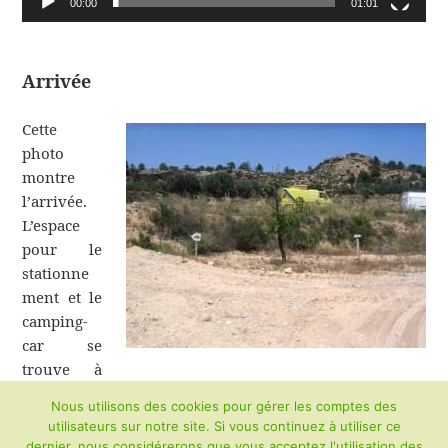
00:00
01:01
Arrivée
Cette
photo
montre
l’arrivée.
L’espace
pour le
stationne
ment et le
camping-
car se
trouve à
gauche. Les zones d’activité et d’habitation se trouvent
Nous utilisons des cookies pour gérer les comptes des
à droite.
utilisateurs sur notre site. Si vous continuez à utiliser ce
dernier, nous considérerons que vous acceptez l'utilisation des